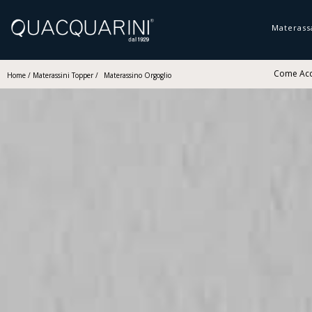
Materass
Come Acq
Home
/
Materassini Topper
/
Materassino Orgoglio